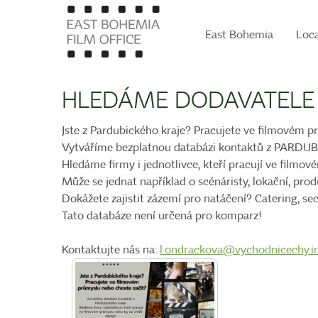
East Bohemia
Loc
HLEDÁME DODAVATELE
Jste z Pardubického kraje? Pracujete ve filmovém p
Vytváříme bezplatnou databázi kontaktů z PARDU
Hledáme firmy i jednotlivce, kteří pracují ve filmov
Může se jednat například o scénáristy, lokační, pro
Dokážete zajistit zázemí pro natáčení? Catering, secu
Tato databáze není určená pro komparz!
Kontaktujte nás na:
l.ondrackova@vychodnicechy.i