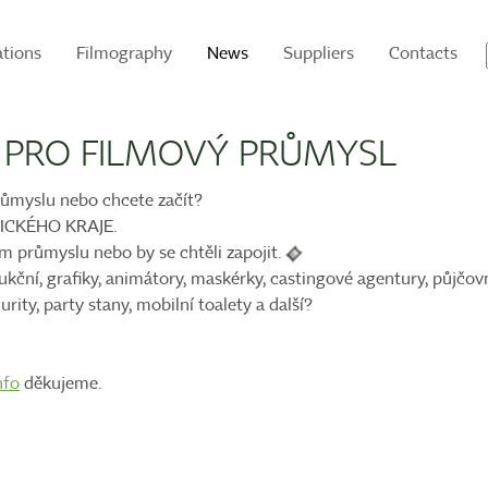
ations
Filmography
News
Suppliers
Contacts
 PRO FILMOVÝ PRŮMYSL
růmyslu nebo chcete začít?
BICKÉHO KRAJE.
ém průmyslu nebo by se chtěli zapojit.
dukční, grafiky, animátory, maskérky, castingové agentury, půjčov
rity, party stany, mobilní toalety a další?
nfo
děkujeme.