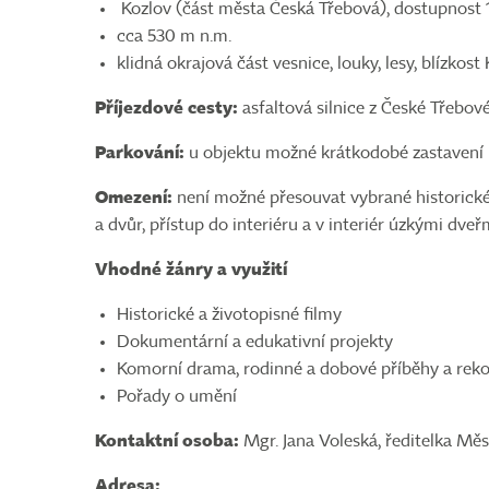
Kozlov (část města Česká Třebová), dostupnost 
cca 530 m n.m.
klidná okrajová část vesnice, louky, lesy, blízkos
Příjezdové cesty:
asfaltová silnice z České Třebov
Parkování:
u objektu možné krátkodobé zastavení p
Omezení:
není možné přesouvat vybrané historické
a dvůr, přístup do interiéru a v interiér úzkými dveř
Vhodné žánry a využití
Historické a životopisné filmy
Dokumentární a edukativní projekty
Komorní drama, rodinné a dobové příběhy a rek
Pořady o umění
Kontaktní osoba:
Mgr. Jana Voleská, ředitelka M
Adresa: