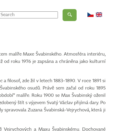
stem malíře Maxe Švabinského. Atmosféra interiéru,
iž od roku 1976 je zapsána a chráněna jako kulturní
 a filosof, zde žil v letech 1883–1890. V roce 1891 si
h Švabinského osudů. Právě sem začal od roku 1895
 období“ malíře. Roku 1900 se Max Švabinský oženil
zdobený štít s výjevem Svatý Václav přijímá dary. Po
Ely spravovala Zuzana Švabinská–Vejrychová, která ji
ině Vejrychových a Maxu Švabinskému. Dochované