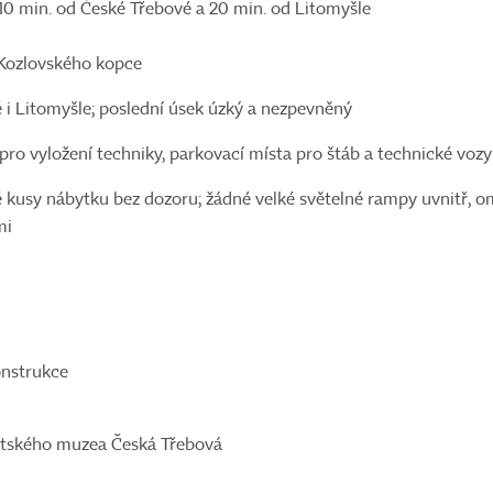
10 min. od České Třebové a 20 min. od Litomyšle
t Kozlovského kopce
é i Litomyšle; poslední úsek úzký a nezpevněný
ro vyložení techniky, parkovací místa pro štáb a technické vo
 kusy nábytku bez dozoru; žádné velké světelné rampy uvnitř, o
mi
onstrukce
ěstského muzea Česká Třebová