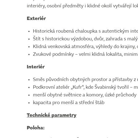
interiéry, osobní předměty i klidné okolí vytvářejí 
Exteriér
Historická roubená chaloupka s autentickým inter
Štít s historickou výzdobou, dvůr, zahrada s ma
Klidná venkovská atmosféra, výhledy do krajiny, 
Zvukové podmínky – velmi klidná lokalita, minim
Interiér
Směs původních obytných prostor a přístavby z 
Podkrovní ateliér „Kufr“, kde Švabinský tvořil – 
menší obytné světnice a komory, úzké průchody
kapacita pro menší a střední štáb
Technické parametry
Poloha: