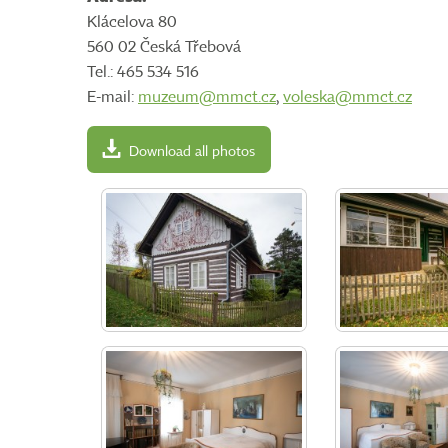
Klácelova 80
560 02 Česká Třebová
Tel.: 465 534 516
E-mail:
muzeum@mmct.cz
,
voleska@mmct.cz
Download all photos