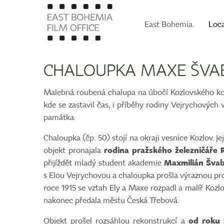
East Bohemia
Loc
CHALOUPKA MAXE ŠVAB
Malebná roubená chalupa na úbočí Kozlovského kopc
kde se zastavil čas, i příběhy rodiny Vejrychových
památka.
Chaloupka (čp. 50) stojí na okraji vesnice Kozlov. Je
objekt pronajala
rodina pražského železničáře 
přijíždět mladý student akademie
Maxmilián Švab
s Elou Vejrychovou a chaloupka prošla výraznou prom
roce 1915 se vztah Ely a Maxe rozpadl a malíř Kozlo
nakonec předala městu Česká Třebová.
Objekt prošel rozsáhlou rekonstrukcí a
od roku