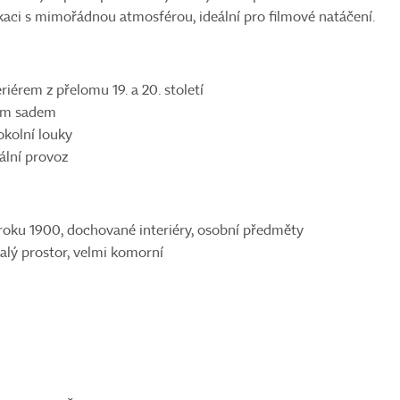
lokaci s mimořádnou atmosférou, ideální pro filmové natáčení.
iérem z přelomu 19. a 20. století
lým sadem
okolní louky
ální provoz
roku 1900, dochované interiéry, osobní předměty
malý prostor, velmi komorní