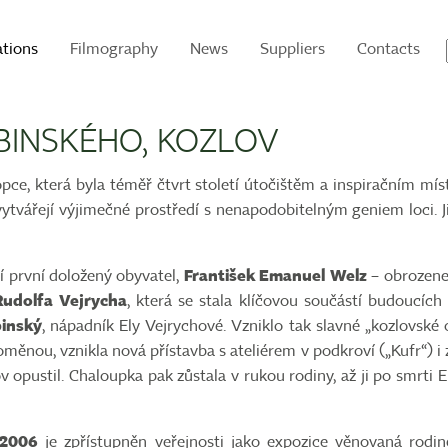
ations
Filmography
News
Suppliers
Contacts
INSKÉHO, KOZLOV
e, která byla téměř čtvrt století útočištěm a inspiračním mí
 vytvářejí výjimečné prostředí s nenapodobitelným geniem loci. J
jí první doložený obyvatel,
František Emanuel Welz
– obrozenec
Rudolfa Vejrycha
, která se stala klíčovou součástí budoucíc
inský
, nápadník Ely Vejrychové. Vzniklo tak slavné „kozlovské
ěnou, vznikla nová přístavba s ateliérem v podkroví („Kufr“) i 
v opustil. Chaloupka pak zůstala v rukou rodiny, až ji po smrti 
 2006
je zpřístupněn veřejnosti jako expozice věnovaná rod