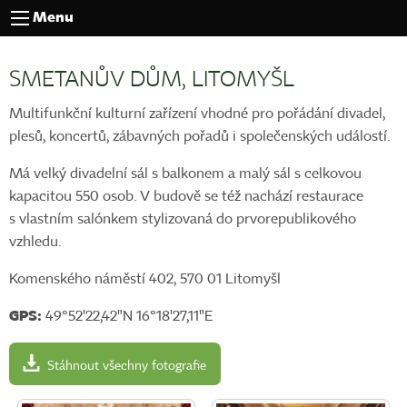
Menu
SMETANŮV DŮM, LITOMYŠL
Multifunkční kulturní zařízení vhodné pro pořádání divadel,
plesů, koncertů, zábavných pořadů i společenských událostí.
Má velký divadelní sál s balkonem a malý sál s celkovou
kapacitou 550 osob. V budově se též nachází restaurace
s vlastním salónkem stylizovaná do prvorepublikového
vzhledu.
Komenského náměstí 402, 570 01 Litomyšl
GPS:
49°52'22,42"N 16°18'27,11"E
Stáhnout všechny fotografie