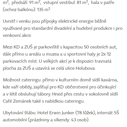
2
2
2
m
, předsálí: 91 m
, vstupní vestibul: 81 m
, hala v patře
2
(ochoz balkónu): 135 m
.
Uvnitř i venku jsou přípojky elektrické energie běžně
využívané pro standardní divadelní a hudební produkce i pro
venkovní akce.
Mezi KD a ZUŠ je parkoviště s kapacitou 50 osobních aut,
dále přímo u areálu u muzea a u sportovní haly je 2x 12
parkovacích míst. U velkých akcí je k dispozici travnatá
plocha za ZUŠ a uzavírá se celá ulice Holubova.
Možnost cateringu: přímo v kulturním domě sídlí kavárna,
kde vaří obědy, zajišťují pro KD občerstvení pro účinkující
a v létě obsluhují tábory. Hned přes cestu v sokolovně sídlí
Café Zemánek také s nabídkou cateringu.
Ubytování štábu: Hotel Erwin Junker (78 lůžek), internát SŠ
automobilní (prázdniny a víkendy: 43 osob).