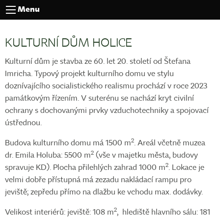
Menu
KULTURNÍ DŮM HOLICE
Kulturní dům je stavba ze 60. let 20. století od Štefana
Imricha. Typový projekt kulturního domu ve stylu
doznívajícího socialistického realismu prochází v roce 2023
památkovým řízením. V suterénu se nachází kryt civilní
ochrany s dochovanými prvky vzduchotechniky a spojovací
ústřednou.
2
Budova kulturního domu má 1500 m
. Areál včetně muzea
2
dr. Emila Holuba: 5500 m
(vše v majetku města, budovy
2
spravuje KD). Plocha přilehlých zahrad 1000 m
. Lokace je
velmi dobře přístupná má zezadu nakládací rampu pro
jeviště; zepředu přímo na dlažbu ke vchodu max. dodávky.
2
Velikost interiérů: jeviště: 108 m
, hlediště hlavního sálu: 181