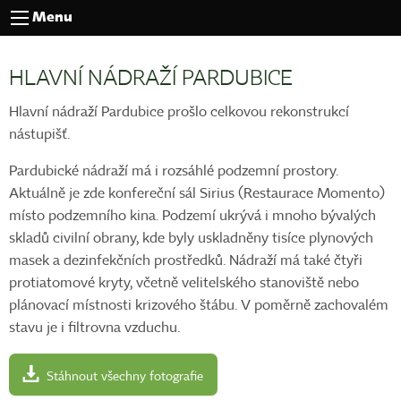
Menu
HLAVNÍ NÁDRAŽÍ PARDUBICE
Hlavní nádraží Pardubice prošlo celkovou rekonstrukcí
nástupišť.
Pardubické nádraží má i rozsáhlé podzemní prostory.
Aktuálně je zde konfereční sál Sirius (Restaurace Momento)
místo podzemního kina. Podzemí ukrývá i mnoho bývalých
skladů civilní obrany, kde byly uskladněny tisíce plynových
masek a dezinfekčních prostředků. Nádraží má také čtyři
protiatomové kryty, včetně velitelského stanoviště nebo
plánovací místnosti krizového štábu. V poměrně zachovalém
stavu je i filtrovna vzduchu.
Stáhnout všechny fotografie