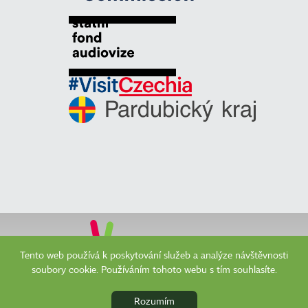
Tento web používá k poskytování služeb a analýze návštěvnosti
soubory cookie. Používáním tohoto webu s tím souhlasíte.
Copyright © 2013 East Bohemia Film Office. Design
MAXX Creative
s.r.o.
|
Rozumím